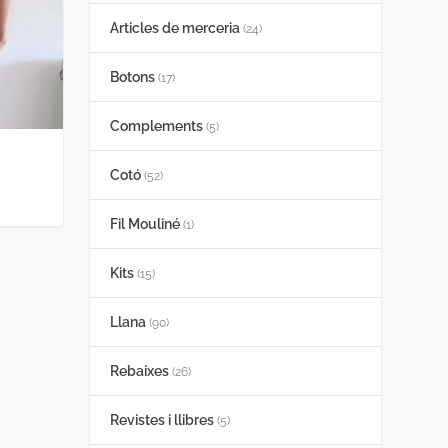
Articles de merceria
(24)
Botons
(17)
Complements
(5)
Cotó
(52)
Fil Mouliné
(1)
Kits
(15)
Llana
(90)
Rebaixes
(26)
Revistes i llibres
(5)