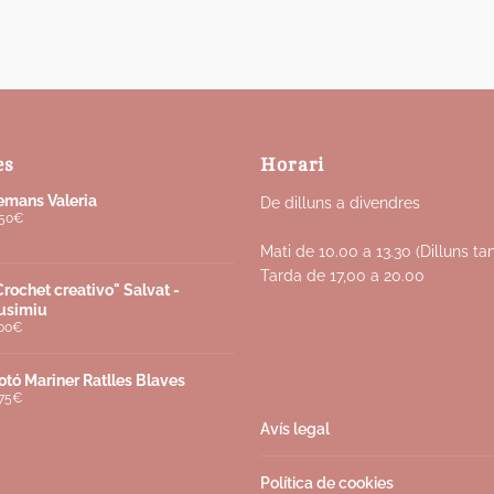
es
Horari
emans Valeria
De dilluns a divendres
50
€
Mati de 10.00 a 13.30 (Dilluns ta
Tarda de 17,00 a 20.00
Crochet creativo" Salvat -
usimiu
00
€
otó Mariner Ratlles Blaves
75
€
Avís legal
Política de cookies