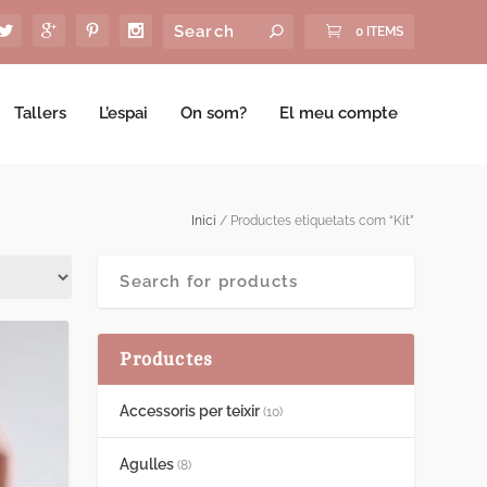
0 ITEMS
Tallers
L’espai
On som?
El meu compte
Inici
/ Productes etiquetats com “Kit”
Productes
Accessoris per teixir
(10)
Agulles
(8)