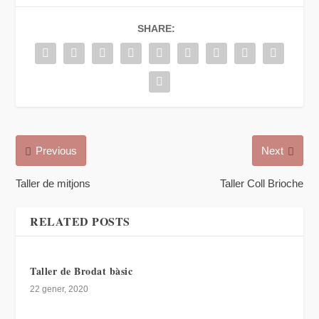
altre més avançat.
Apunta’t a hola@creatama.cat.
SHARE: