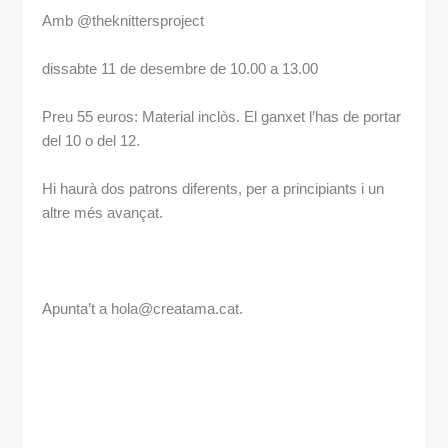
Un nou taller per teixir una bonica catifa i practicar el
ganxet amb trapillo.
Amb @theknittersproject
dissabte 11 de desembre de 10.00 a 13.00
Preu 55 euros: Material inclòs. El ganxet l’has de
portar del 10 o del 12.
Hi haurà dos patrons diferents, per a principiants i un