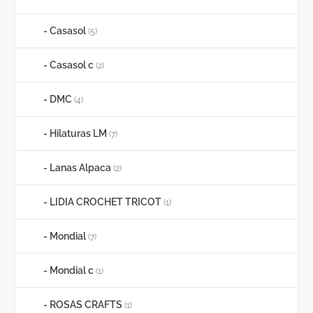
l
s
e
:
Casasol
(5)
r
2
a
,
Casasol c
(2)
:
0
3
0
DMC
(4)
,
€
5
.
Hilaturas LM
(7)
0
€
Lanas Alpaca
(2)
.
LIDIA CROCHET TRICOT
(1)
Mondial
(7)
Mondial c
(1)
ROSAS CRAFTS
(1)