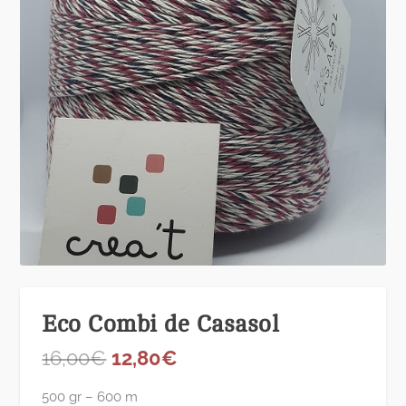
Eco Combi de Casasol
E
E
16,00
€
12,80
€
l
l
p
p
500 gr – 600 m