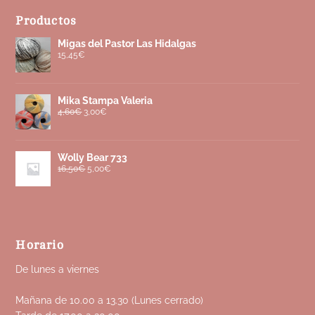
Productos
Migas del Pastor Las Hidalgas
15,45
€
Mika Stampa Valeria
4,60
€
3,00
€
Wolly Bear 733
16,50
€
5,00
€
Horario
De lunes a viernes
Mañana de 10.00 a 13.30 (Lunes cerrado)