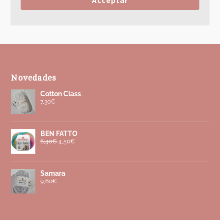
Acceptar
Novedades
Cotton Class
7,30
€
BEN FATTO
6,40
€
4,50
€
Samara
9,60
€