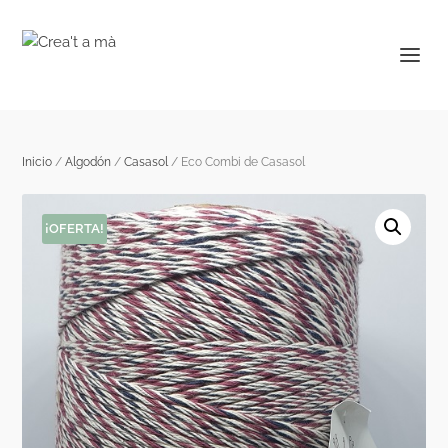
Inicio
/
Algodón
/
Casasol
/ Eco Combi de Casasol
¡OFERTA!