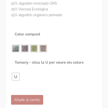
r
r
50% algodón reciclado GRS
e
e
25% Viscosa Ecológica
c
c
25% algodón orgánico peinado
i
i
o
o
o
a
r
c
Color compost
i
t
g
u
i
a
n
l
a
e
Tamany - clica la U per veure els colors
l
s
e
:
r
1
U
a
2
:
,
1
8
6
0
Eco
Añadir al carrito
,
€
Combi