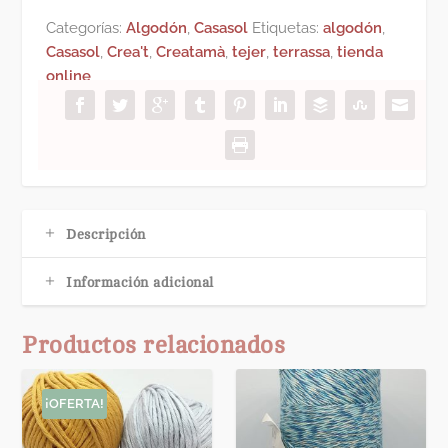
0
.
de
0
Categorías:
Algodón
,
Casasol
Etiquetas:
algodón
,
Casasol
€
Casasol
,
Crea't
,
Creatamà
,
tejer
,
terrassa
,
tienda
cantidad
.
online
Descripción
Información adicional
Productos relacionados
¡OFERTA!